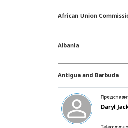
African Union Commissi
Albania
Antigua and Barbuda
Представи
Daryl Jac
Telecommuni