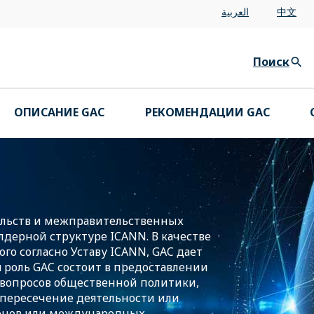
العربية
中文
Поиск
ОПИСАНИЕ GAC
РЕКОМЕНДАЦИИ GAC
ельств и межправительственных
лдерной структуре ICANN. В качестве
го согласно Уставу ICANN, GAC дает
роль GAC состоит в предоставлении
вопросов общественной политики,
о пересечение деятельности или
конов или международных