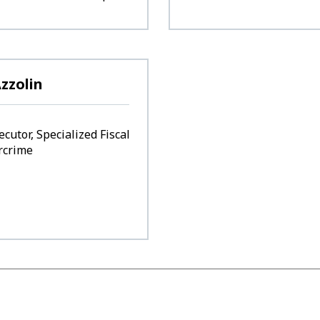
zzolin
cutor, Specialized Fiscal
rcrime