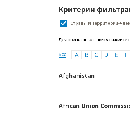
Критерии фильтра
Страны И Территории-Чле
Для поиска по алфавиту нажмите п
A
B
C
D
E
F
Все
Afghanistan
African Union Commissi