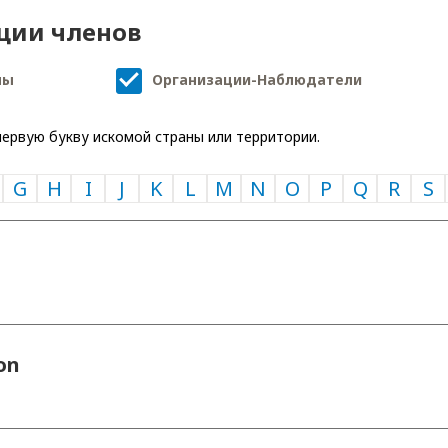
ции членов
ны
Организации-Наблюдатели
ервую букву искомой страны или территории.
G
H
I
J
K
L
M
N
O
P
Q
R
S
on