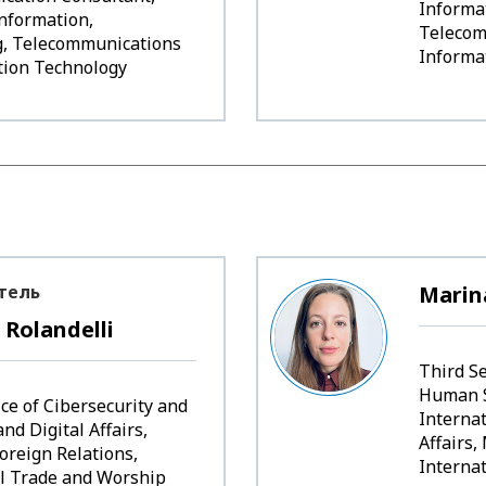
Informat
Information,
Telecom
g, Telecommunications
Informa
tion Technology
тель
Marina
Rolandelli
Third Se
Human S
ice of Cibersecurity and
Internat
nd Digital Affairs,
Affairs,
Foreign Relations,
Interna
l Trade and Worship