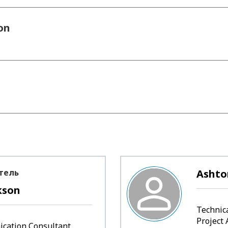
on
тель
Ashto
kson
Technica
Project 
cation Consultant,