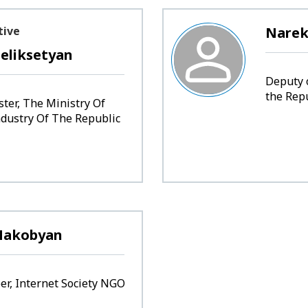
tive
Narek
eliksetyan
Deputy 
the Rep
ter, The Ministry Of
dustry Of The Republic
 Hakobyan
r, Internet Society NGO