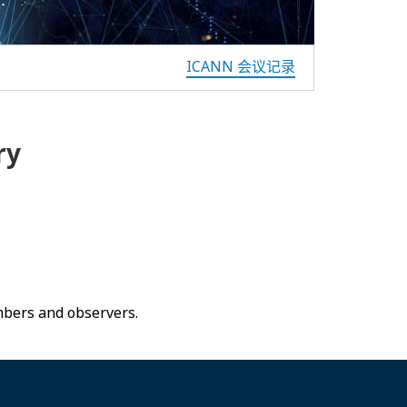
ICANN 会议记录
ry
mbers and observers.