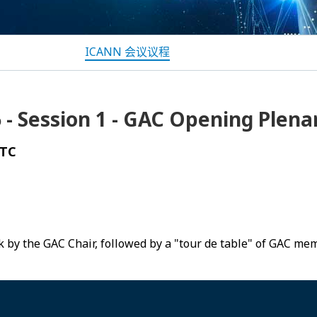
ICANN 会议议程
- Session 1 - GAC Opening Plena
UTC
k by the GAC Chair, followed by a "tour de table" of GAC me