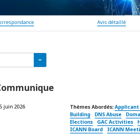
orrespondance
Avis détaillé
 Communique
5 juin 2026
Thèmes Abordés:
Applicant
Building
DNS Abuse
Doma
Elections
GAC Activities
ICANN Board
ICANN Meet