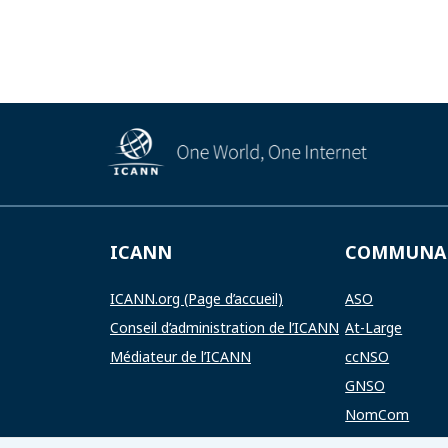
ICANN
COMMUNA
ICANN.org (Page d’accueil)
ASO
Conseil d’administration de l’ICANN
At-Large
Médiateur de l’ICANN
ccNSO
GNSO
NomCom
RSSAC