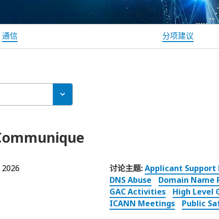
通信
分项建议
 Communique
 2026
讨论主题:
Applicant Support
DNS Abuse
Domain Name R
GAC Activities
High Level
ICANN Meetings
Public S