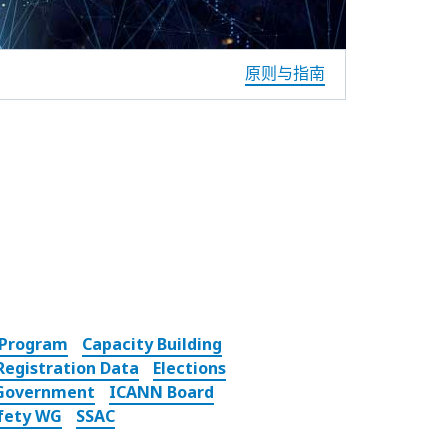
原则与指南
 Program
Capacity Building
egistration Data
Elections
 Government
ICANN Board
afety WG
SSAC